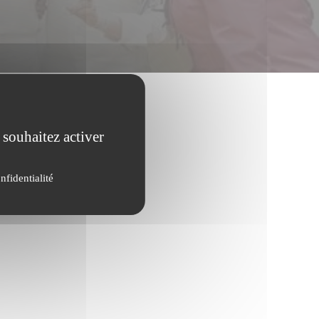
 souhaitez activer
nfidentialité