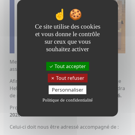
Ce site utilise des cookies
et vous donne le contrôle
sur ceux que vous
souhaitez activer
Merci de l’intérêt que vous portez à notre
Tout accepter
association.
Tout refuser
Afin d’étudier votre demande, remplissez la page
HelloAsso de l’association ci-dessous, il conviendra
Personnaliser
de retourner votre dossier avant le
17 avril 2026.
Politique de confidentialité
Prochaine commission d’admission le
29 mai
2026.
Celui-ci doit nous être adressé accompagné de :