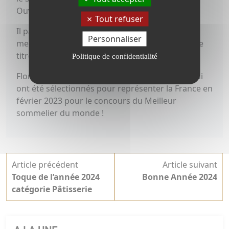
Ouvrier de France.
Tout refuser
Il participe à nouveau en 2021 au concours de
Personnaliser
meilleur ouvrier de France2 et décroche enfin ce
titre en 2022
Politique de confidentialité
Florent Martin a fait partie des 7 sommeliers qui
ont été sélectionnés pour représenter la France en
février 2023 pour le concours du Meilleur
sommelier du monde !
Navigation
Article précédent
Article suivant
de
Toque de l’année 2024
Bonne Année 2024
l’article
catégorie Pâtisserie