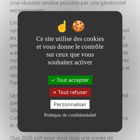
​Une réussite rendue possible par une générosité
exceptionnelle :
L’intégralité de ce don est le résultat d’une
synergie unique. Je remercie nos partenaires, dont
les dons en nature d’une valeur considérable ont
Ce site utilise des cookies
permis de couvrir tous les coûts. Cette générosité
et vous donne le contrôle
a été sublimée par le mécénat de compétences de
sur ceux que vous
nos 12 chefs des Toques Françaises et des maîtres
souhaitez activer
d’hôtel, ainsi que par l’expertise des professeurs et
des 16 élèves du Lycée Hôtelier Jean-Paul
Tout accepter
Passédat.
Tout refuser
​Le souvenir de ce record du monde du plus grand
pain médiéval — une pièce de 53 kg (2,20m x
Personnaliser
50cm) — authentifié par Maître Céline Barra,
Politique de confidentialité
Commissaire de Justice à Aix-en-Provence, restera
le symbole de notre fraternité.
​Que 2026 soit pour vous tous une année de