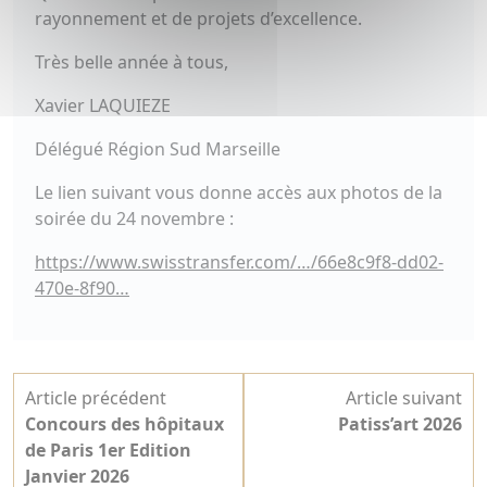
rayonnement et de projets d’excellence.
​Très belle année à tous,
​Xavier LAQUIEZE
Délégué Région Sud Marseille
Le lien suivant vous donne accès aux photos de la
soirée du 24 novembre :
https://www.swisstransfer.com/…/66e8c9f8-dd02-
470e-8f90…
Navigation
Article précédent
Article suivant
de
Concours des hôpitaux
Patiss’art 2026
l’article
de Paris 1er Edition
Janvier 2026